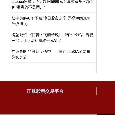
Labubu冰箱，今天跌回5999元！真买家爱不释手
称“嫌贵的不是用户”
快牛策略APP下载 澳日股市走高 无视伊朗战争
升级担忧
满盈配资 《回音：飞艇传说》《颂钟长鸣》春促
开启，社区活动赢取千元奖品
广证策略 黑神话：悟空——国产西游3A的硬核
降妖之旅
正规股票交易平台