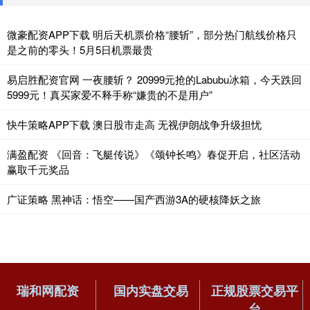
微豪配资APP下载 明后天机票价格“腰斩”，部分热门航线价格只
是之前的零头！5月5日机票最贵
易启胜配资官网 一夜腰斩？ 20999元抢的Labubu冰箱，今天跌回
5999元！真买家爱不释手称“嫌贵的不是用户”
快牛策略APP下载 澳日股市走高 无视伊朗战争升级担忧
满盈配资 《回音：飞艇传说》《颂钟长鸣》春促开启，社区活动
赢取千元奖品
广证策略 黑神话：悟空——国产西游3A的硬核降妖之旅
瑞和网配资
国内实盘交易
正规股票交易平
台