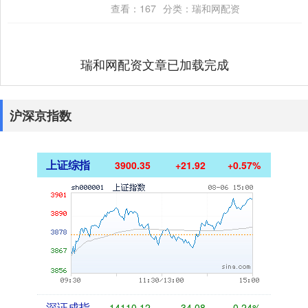
名。 京东介绍到，七鲜小厨定位合营品....
查看：
167
分类：
瑞和网配资
瑞和网配资文章已加载完成
沪深京指数
上证综指
3900.35
+21.92
+0.57%
深证成指
14110.12
-34.08
-0.24%