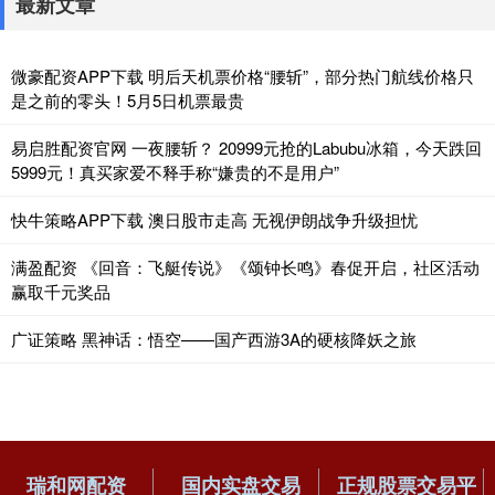
最新文章
微豪配资APP下载 明后天机票价格“腰斩”，部分热门航线价格只
是之前的零头！5月5日机票最贵
易启胜配资官网 一夜腰斩？ 20999元抢的Labubu冰箱，今天跌回
5999元！真买家爱不释手称“嫌贵的不是用户”
快牛策略APP下载 澳日股市走高 无视伊朗战争升级担忧
满盈配资 《回音：飞艇传说》《颂钟长鸣》春促开启，社区活动
赢取千元奖品
广证策略 黑神话：悟空——国产西游3A的硬核降妖之旅
瑞和网配资
国内实盘交易
正规股票交易平