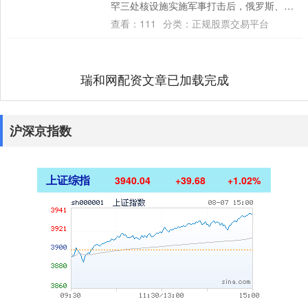
罕三处核设施实施军事打击后，俄罗斯、朝
鲜、伊拉克、突尼斯等国强烈谴责美国这一
查看：
111
分类：
正规股票交易平台
行动....
瑞和网配资文章已加载完成
沪深京指数
上证综指
3940.04
+39.68
+1.02%