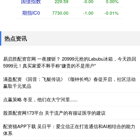
国债指数
229.59
-0.00
0.00%
期指IC0
7730.00
-1.00
-0.01%
热点资讯
易启胜配资官网 一夜腰斩？ 20999元抢的Labubu冰箱，今天跌回
5999元！真买家爱不释手称“嫌贵的不是用户”
满盈配资 《回音：飞艇传说》《颂钟长鸣》春促开启，社区活动
赢取千元奖品
点赢策略 冬至，他们在大宁河里......
股票配资网173平台 关于流产的有循证医学的建议
配资猫APP下载 吴日平：爱立信正在打造通信和AI相结合的能力
体系