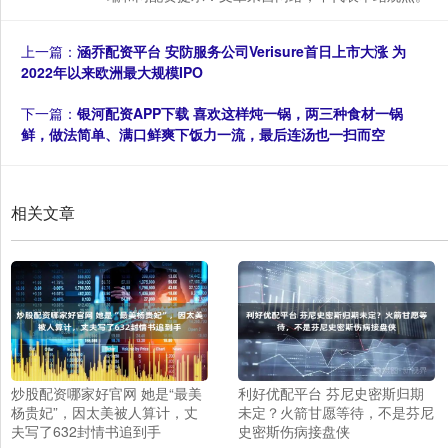
上一篇：
涵乔配资平台 安防服务公司Verisure首日上市大涨 为
2022年以来欧洲最大规模IPO
下一篇：
银河配资APP下载 喜欢这样炖一锅，两三种食材一锅
鲜，做法简单、满口鲜爽下饭力一流，最后连汤也一扫而空
相关文章
炒股配资哪家好官网 她是“最美
利好优配平台 芬尼史密斯归期
杨贵妃”，因太美被人算计，丈
未定？火箭甘愿等待，不是芬尼
夫写了632封情书追到手
史密斯伤病接盘侠