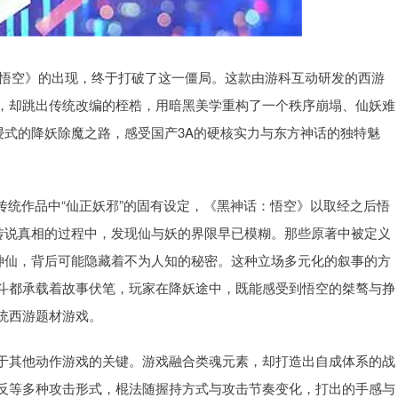
：悟空》的出现，终于打破了这一僵局。这款由游科互动研发的西游
，却跳出传统改编的桎梏，用暗黑美学重构了一个秩序崩塌、仙妖难
浸式的降妖除魔之路，感受国产3A的硬核实力与东方神话的独特魅
传统作品中“仙正妖邪”的固有设定，《黑神话：悟空》以取经之后悟
寻传说真相的过程中，发现仙与妖的界限早已模糊。那些原著中被定义
的神仙，背后可能隐藏着不为人知的秘密。这种立场多元化的叙事的方
斗都承载着故事伏笔，玩家在降妖途中，既能感受到悟空的桀骜与挣
统西游题材游戏。
于其他动作游戏的关键。游戏融合类魂元素，却打造出自成体系的战
反等多种攻击形式，棍法随握持方式与攻击节奏变化，打出的手感与