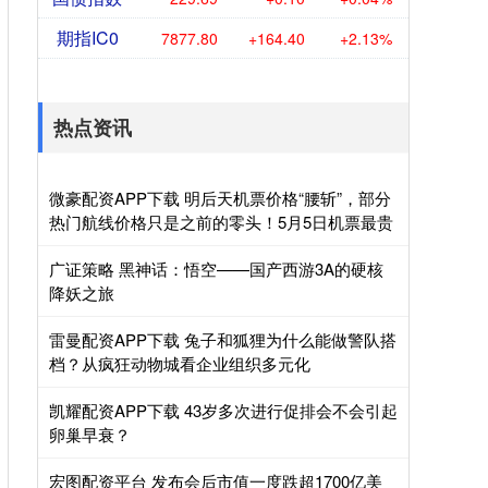
期指IC0
7877.80
+164.40
+2.13%
热点资讯
微豪配资APP下载 明后天机票价格“腰斩”，部分
热门航线价格只是之前的零头！5月5日机票最贵
广证策略 黑神话：悟空——国产西游3A的硬核
降妖之旅
雷曼配资APP下载 兔子和狐狸为什么能做警队搭
档？从疯狂动物城看企业组织多元化
凯耀配资APP下载 43岁多次进行促排会不会引起
卵巢早衰？
宏图配资平台 发布会后市值一度跌超1700亿美