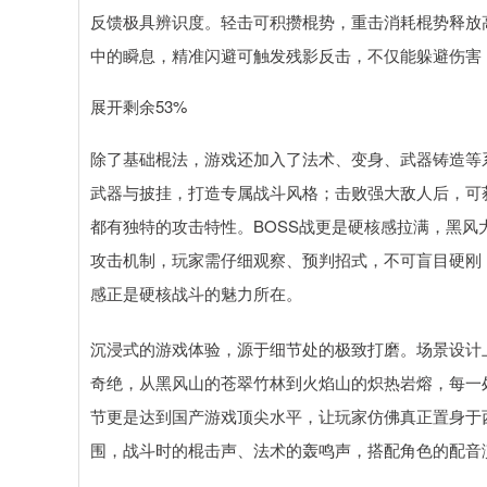
反馈极具辨识度。轻击可积攒棍势，重击消耗棍势释放
中的瞬息，精准闪避可触发残影反击，不仅能躲避伤害
展开剩余53%
除了基础棍法，游戏还加入了法术、变身、武器铸造等
武器与披挂，打造专属战斗风格；击败强大敌人后，可
都有独特的攻击特性。BOSS战更是硬核感拉满，黑风
攻击机制，玩家需仔细观察、预判招式，不可盲目硬刚
感正是硬核战斗的魅力所在。
沉浸式的游戏体验，源于细节处的极致打磨。场景设计
奇绝，从黑风山的苍翠竹林到火焰山的炽热岩熔，每一
节更是达到国产游戏顶尖水平，让玩家仿佛真正置身于
围，战斗时的棍击声、法术的轰鸣声，搭配角色的配音