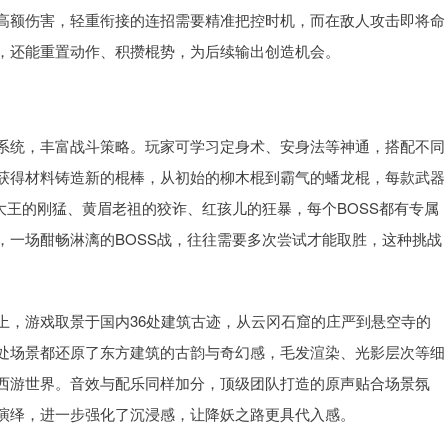
高额伤害，轻重衔接的连招需要精准把控时机，而在敌人攻击即将命
，还能重置动作、积攒棍势，为后续输出创造机会。
系统，丰富战斗策略。玩家可学习定身术、安身法等神通，搭配不同
获得材料铸造新的棍棒，从初始的柳木棍到霸气的蟠龙棍，每款武器
大王的刚猛、黄眉老祖的狡诈、红孩儿的狂暴，每个BOSS都有专属
，一场酣畅淋漓的BOSS战，往往需要多次尝试才能取胜，这种挑战
上，游戏取景于国内36处建筑古迹，从云冈石窟的庄严到悬空寺的
处场景都还原了东方建筑的古韵与奇幻感，毛发渲染、光影层次等细
西游世界。音效与配乐同样加分，顶级团队打造的原声贴合场景氛
演绎，进一步强化了沉浸感，让降妖之路更具代入感。