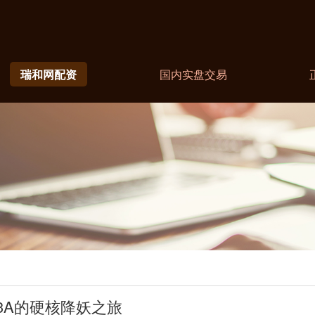
瑞和网配资
国内实盘交易
3A的硬核降妖之旅