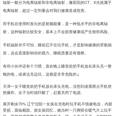
辐射一般分为电离辐射和非电离辐射，像医院的CT、X光就属于
电离辐射，超过一定剂量会对我们健康造成危害。
而手机在使用时发出的是射频能量，是一种低水平的非电离辐
射，这种辐射比较安全，基本上不会损害健康或产生致癌风险。
手机辐射并不可怕，睡前忍不住玩手机，才是影响健康的罪魁祸
首，这会直接影响你的视力、睡眠质量还有颈椎。
有些小伙伴还有个习惯，喜欢晚上睡觉前把手机放在床头充一整
晚的电，或者边充边玩，这都是非常危险的↓
天津一女子睡觉前把手机放在床头充电，没想到凌晨两点手机突
然爆炸。女子当时就吓醒了，赶紧关闭了电源。
展开剩余70% 辽宁沈阳一女孩在充电时玩手机不慎被电击，内脏
受损，面临截肢。据女孩回忆，她当时一只脚搭在暖气片上玩手