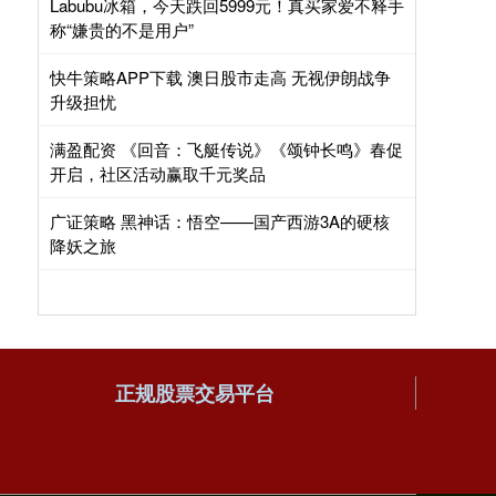
Labubu冰箱，今天跌回5999元！真买家爱不释手
称“嫌贵的不是用户”
快牛策略APP下载 澳日股市走高 无视伊朗战争
升级担忧
满盈配资 《回音：飞艇传说》《颂钟长鸣》春促
开启，社区活动赢取千元奖品
广证策略 黑神话：悟空——国产西游3A的硬核
降妖之旅
正规股票交易平台