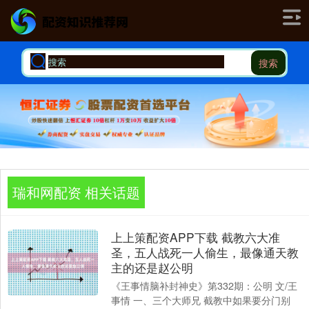
搜索
瑞和网配资 相关话题
上上策配资APP下载 截教六大准
圣，五人战死一人偷生，最像通天教
主的还是赵公明
《王事情脑补封神史》第332期：公明 文/王
事情 一、三个大师兄 截教中如果要分门别