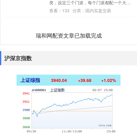
类，设定三个门派，每个门派都配一个大师
兄，那赵公明必定是其中一位。 论截教的....
查看：
133
分类：
国内实盘交易
瑞和网配资文章已加载完成
沪深京指数
上证综指
3940.04
+39.68
+1.02%