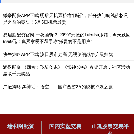
微豪配资APP下载 明后天机票价格“腰斩”，部分热门航线价格只
是之前的零头！5月5日机票最贵
易启胜配资官网 一夜腰斩？ 20999元抢的Labubu冰箱，今天跌回
5999元！真买家爱不释手称“嫌贵的不是用户”
快牛策略APP下载 澳日股市走高 无视伊朗战争升级担忧
满盈配资 《回音：飞艇传说》《颂钟长鸣》春促开启，社区活动
赢取千元奖品
广证策略 黑神话：悟空——国产西游3A的硬核降妖之旅
瑞和网配资
国内实盘交易
正规股票交易平
台