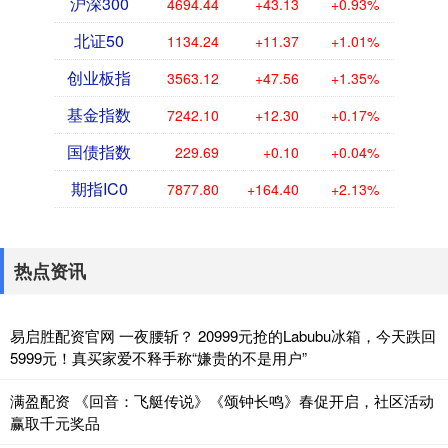
沪深300
4694.44
+43.13
+0.93%
北证50
1134.24
+11.37
+1.01%
创业板指
3563.12
+47.56
+1.35%
基金指数
7242.10
+12.30
+0.17%
国债指数
229.69
+0.10
+0.04%
期指IC0
7877.80
+164.40
+2.13%
热点资讯
易启胜配资官网 一夜腰斩？ 20999元抢的Labubu冰箱，今天跌回
5999元！真买家爱不释手称“嫌贵的不是用户”
满盈配资 《回音：飞艇传说》《颂钟长鸣》春促开启，社区活动
赢取千元奖品